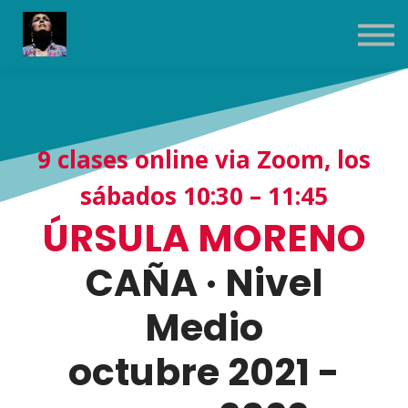
Contact Us
About us
Sign in
Sign up
9 clases online via Zoom, los
sábados 10:30 – 11:45
ÚRSULA MORENO
CAÑA · Nivel
Medio
octubre 2021 -