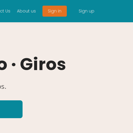
ct Us
About us
Sign in
Sign up
 · Giros
os.