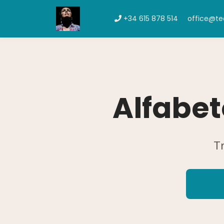
+34 615 878 514
office@t
Alfabet
Tr