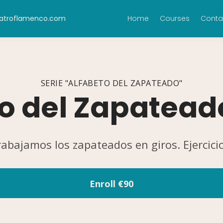
eatroflamenco.com
Home
Courses
Conta
SERIE "ALFABETO DEL ZAPATEADO"
o del Zapateado
abajamos los zapateados en giros. Ejercici
Enroll
€90