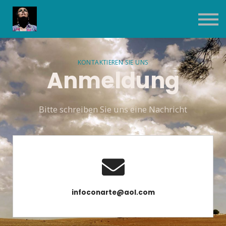
Contact Us
About us
Sign in
Sign up
KONTAKTIEREN SIE UNS
Anmeldung
Bitte schreiben Sie uns eine Nachricht
infoconarte@aol.com